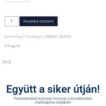
Kosárba teszem
Kezdőlap
/
Nadrágok
/ BASIC JEANS
Elfogyott
[fpd]
Együtt a siker útján!
Partnereinkkel közösen hiszünk a következetes
márkaépítés erejében!