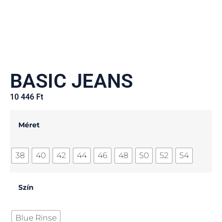
BASIC JEANS
10 446
Ft
Méret
38
40
42
44
46
48
50
52
54
Szín
Blue Rinse