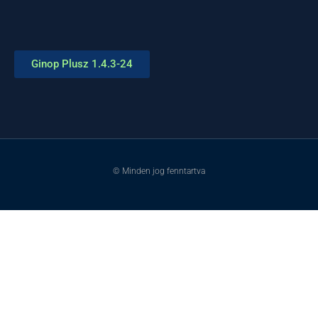
Ginop Plusz 1.4.3-24
© Minden jog fenntartva