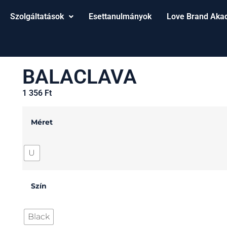
Szolgáltatások
Esettanulmányok
Love Brand Aka
BALACLAVA
1 356
Ft
Méret
U
Szín
Black