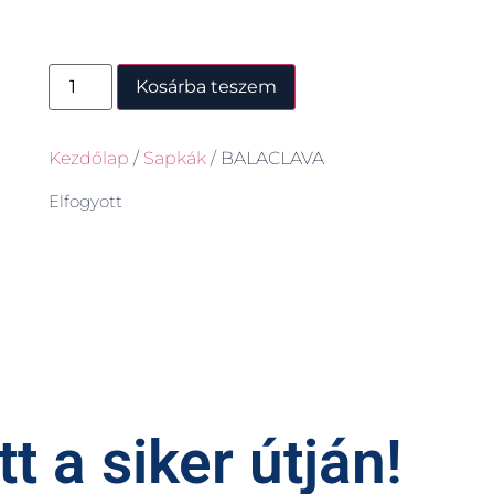
Kosárba teszem
Kezdőlap
/
Sapkák
/ BALACLAVA
Elfogyott
t a siker útján!