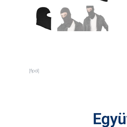
[fpd]
Együt